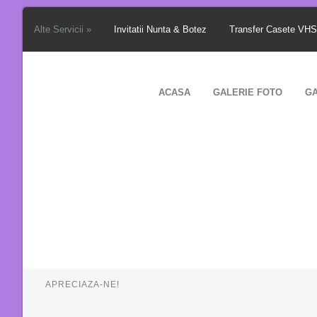
Alte Servicii »
Invitatii Nunta & Botez
Transfer Casete VH
ACASA
GALERIE FOTO
GA
APRECIAZA-NE!