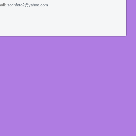
ail:
sorinfoto2@yahoo.com