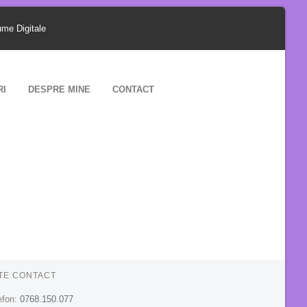
ume Digitale
RI
DESPRE MINE
CONTACT
TE CONTACT
efon:
0768.150.077