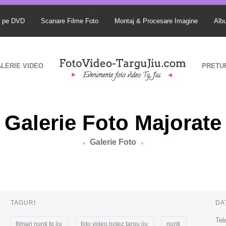
S pe DVD
Scanare Filme Foto
Montaj & Procesare Imagine
Alb
LERIE VIDEO
PRETU
Galerie Foto Majorate
Galerie Foto
TAGURI
DA
Tel
filmari nunti tg jiu
foto video botez targu jiu
nunti