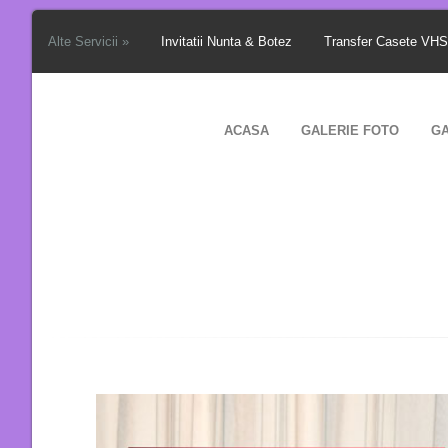
Alte Servicii »
Invitatii Nunta & Botez
Transfer Casete VH
ACASA
GALERIE FOTO
GA