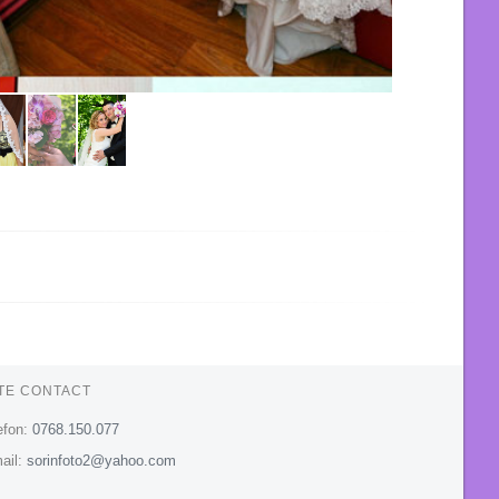
TE CONTACT
efon:
0768.150.077
ail:
sorinfoto2@yahoo.com