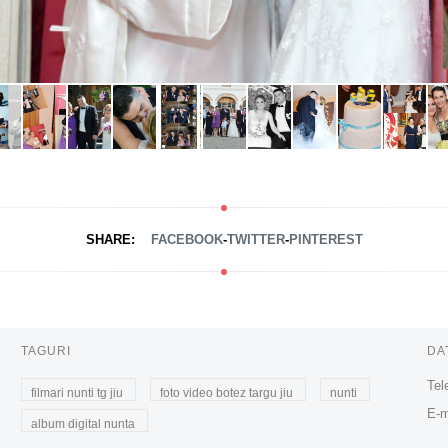
SHARE:
FACEBOOK
-
TWITTER
-
PINTEREST
TAGURI
DA
Tel
filmari nunti tg jiu
foto video botez targu jiu
nunti
E-m
album digital nunta