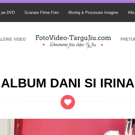
S pe DVD
Scanare Filme Foto
Montaj & Procesare Imagine
Alb
LERIE VIDEO
PRETU
ALBUM DANI SI IRINA