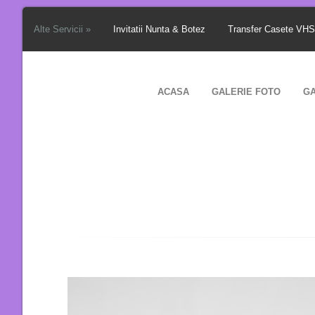
Alte Servicii »
Invitatii Nunta & Botez
Transfer Casete VH
ACASA
GALERIE FOTO
GA