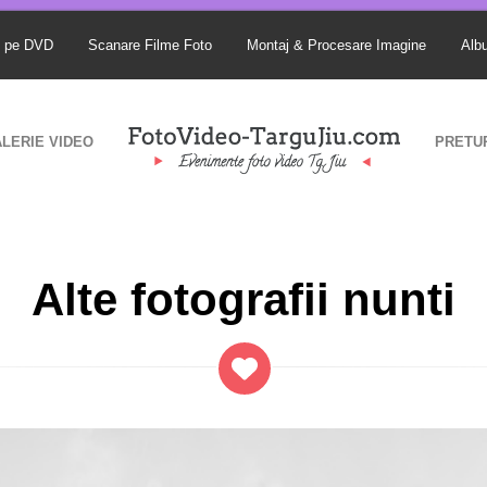
S pe DVD
Scanare Filme Foto
Montaj & Procesare Imagine
Alb
LERIE VIDEO
PRETU
Alte fotografii nunti