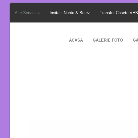
Alte Servicii »
Invitatii Nunta & Botez
Transfer Casete VH
ACASA
GALERIE FOTO
GA