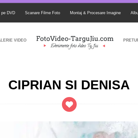
S pe DVD
Scanare Filme Foto
Montaj & Procesare Imagine
Alb
LERIE VIDEO
PRETU
CIPRIAN SI DENISA