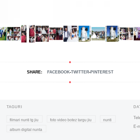
SHARE:
FACEBOOK
-
TWITTER
-
PINTEREST
TAGURI
DA
Tel
filmari nunti tg jiu
foto video botez targu jiu
nunti
E-m
album digital nunta