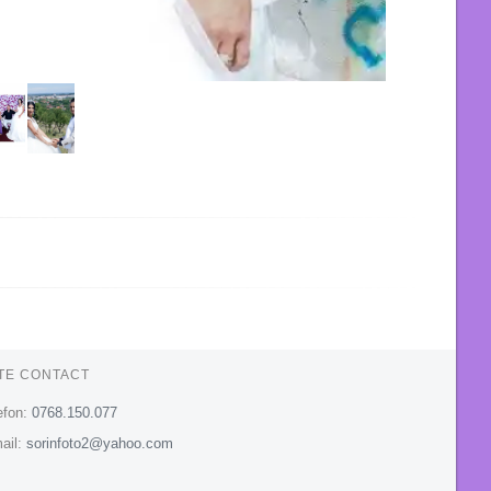
TE CONTACT
efon:
0768.150.077
ail:
sorinfoto2@yahoo.com