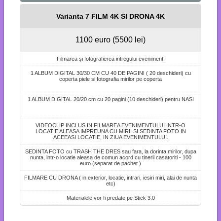
Varianta 7 FILM 4K SI DRONA 4K
1100 euro (5500 lei)
Filmarea și fotografierea intregului eveniment.
1 ALBUM DIGITAL 30/30 CM CU 40 DE PAGINI ( 20 deschideri) cu
coperta piele si fotografia mirilor pe coperta
1 ALBUM DIGITAL 20/20 cm cu 20 pagini (10 deschideri) pentru NASI
VIDEOCLIP INCLUS IN FILMAREA EVENIMENTULUI INTR-O
LOCATIE ALEASA IMPREUNA CU MIRII SI SEDINTA FOTO IN
ACEEASI LOCATIE, IN ZIUA EVENIMENTULUI.
SEDINTA FOTO cu TRASH THE DRES sau fara, la dorinta mirilor, dupa
nunta, intr-o locatie aleasa de comun acord cu tinerii casatoriti - 100
euro (separat de pachet )
FILMARE CU DRONA ( in exterior, locatie, intrari, iesiri miri, alai de nunta
etc)
Materialele vor fi predate pe Stick 3.0