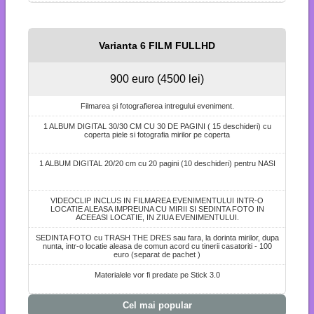
Varianta 6 FILM FULLHD
900 euro (4500 lei)
Filmarea și fotografierea intregului eveniment.
1 ALBUM DIGITAL 30/30 CM CU 30 DE PAGINI ( 15 deschideri) cu
coperta piele si fotografia mirilor pe coperta
1 ALBUM DIGITAL 20/20 cm cu 20 pagini (10 deschideri) pentru NASI
VIDEOCLIP INCLUS IN FILMAREA EVENIMENTULUI INTR-O
LOCATIE ALEASA IMPREUNA CU MIRII SI SEDINTA FOTO IN
ACEEASI LOCATIE, IN ZIUA EVENIMENTULUI.
SEDINTA FOTO cu TRASH THE DRES sau fara, la dorinta mirilor, dupa
nunta, intr-o locatie aleasa de comun acord cu tinerii casatoriti - 100
euro (separat de pachet )
Materialele vor fi predate pe Stick 3.0
Cel mai popular