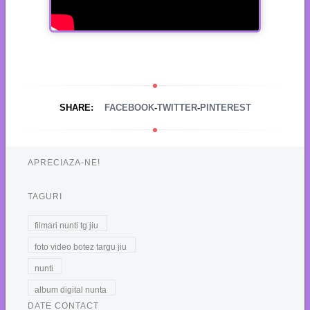
SHARE:
FACEBOOK
-
TWITTER
-
PINTEREST
APRECIAZA-NE!
TAGURI
filmari nunti tg jiu
foto video botez targu jiu
nunti
album digital nunta
DATE CONTACT